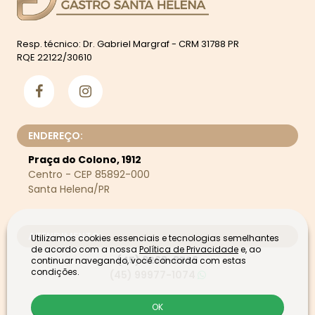
Resp. técnico: Dr. Gabriel Margraf - CRM 31788 PR
RQE 22122/30610
ENDEREÇO:
Praça do Colono, 1912
Centro - CEP 85892-000
Santa Helena/PR
ATENDIMENTO:
Utilizamos cookies essenciais e tecnologias semelhantes
de acordo com a nossa
Política de Privacidade
e, ao
(45) 3268-8726
continuar navegando, você concorda com estas
condições.
(45) 99977-1074
OK